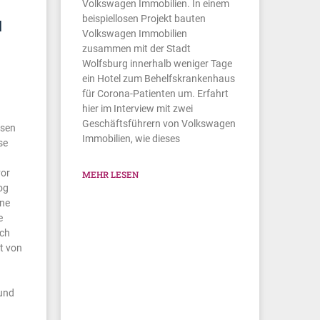
Volkswagen Immobilien. In einem
beispiellosen Projekt bauten
N
Volkswagen Immobilien
zusammen mit der Stadt
Wolfsburg innerhalb weniger Tage
ein Hotel zum Behelfskrankenhaus
für Corona-Patienten um. Erfahrt
hier im Interview mit zwei
Geschäftsführern von Volkswagen
usen
Immobilien, wie dieses
se
vor
MEHR LESEN
og
ine
e
ich
t von
 und