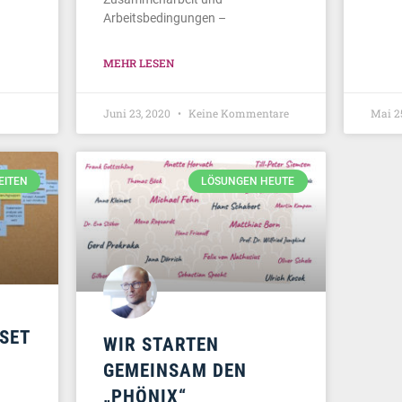
Arbeitsbedingungen –
MEHR LESEN
Juni 23, 2020
Keine Kommentare
Mai 2
EITEN
LÖSUNGEN HEUTE
SET
WIR STARTEN
GEMEINSAM DEN
„PHÖNIX“