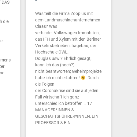
T DAS
Was teilt die Firma Zooplus mit
dem Landmaschinenunternehmen
h die
Claas? Was
verbindet Volkswagen Immobilien,
das IFH und Xylem mit den Berliner
he
Verkehrsbetrieben, hagebau, der
Hochschule OWL,
Douglas usw.? Ehrlich gesagt,
hmens
kann ich das (noch?)
ter
nicht beantworten; Geheimprojekte
Und
habe ich nicht erfahren!
Durch
die Folgen
der Coronakrise sind sie auf jeden
Fall wirtschaftlich ganz
unterschiedlich betroffen … 17
MANAGER*INNEN &
GESCHÄFTSFÜHRER*INNEN, EIN
PROFESSOR & EIN