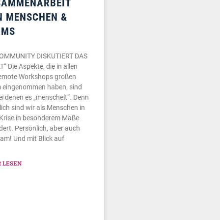
SAMMENARBEIT
N MENSCHEN &
AMS
COMMUNITY DISKUTIERT DAS
“ Die Aspekte, die in allen
remote Workshops großen
 eingenommen haben, sind
bei denen es „menschelt“. Denn
lich sind wir als Menschen in
 Krise in besonderem Maße
dert. Persönlich, aber auch
eam! Und mit Blick auf
 LESEN