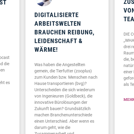
ZU
T S
VO
DIGITALISIERTE
TE
ARBEITSWELTEN
BRAUCHEN REIBUNG,
DIE 
LEIDENSCHAFT &
„WHAT
drei 
WÄRME!
Raum
ocast
die, 
d die
Was haben die Angestellten
natür
den
gemein, die Tierfutter (zooplus)
einer
zum Kunden bzw. Menschen nach
gefor
eht es
Hause transportieren (bvg)?
als T
Unterscheiden die sich wiederum
von Ingenieuren (Goldbeck), die
MEHR
innovative Bürolösungen der
Zukunft bauen? Grundsätzlich
machen Branchenunterschiede
einen Unterschied. Aber wenn es
darum geht, wie die
Zusammenarbeit und