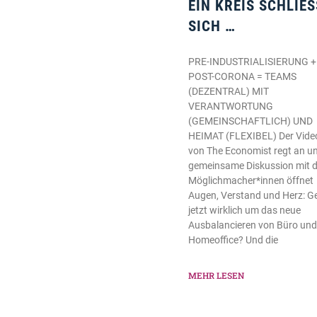
EIN KREIS SCHLIESS
ICH …
PRE-INDUSTRIALISIERUNG +
POST-CORONA = TEAMS
(DEZENTRAL) MIT
VERANTWORTUNG
(GEMEINSCHAFTLICH) UND
HEIMAT (FLEXIBEL) Der Vide
von The Economist regt an un
gemeinsame Diskussion mit 
Möglichmacher*innen öffnet
Augen, Verstand und Herz: G
jetzt wirklich um das neue
Ausbalancieren von Büro und
Homeoffice? Und die
MEHR LESEN